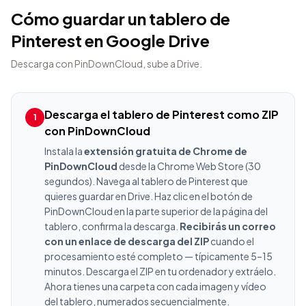
Cómo guardar un tablero de
Pinterest en Google Drive
Descarga con PinDownCloud, sube a Drive.
Descarga el tablero de Pinterest como ZIP
1
con PinDownCloud
Instala la
extensión gratuita de Chrome de
PinDownCloud
desde la Chrome Web Store (30
segundos). Navega al tablero de Pinterest que
quieres guardar en Drive. Haz clic en el botón de
PinDownCloud en la parte superior de la página del
tablero, confirma la descarga.
Recibirás un correo
con un enlace de descarga del ZIP
cuando el
procesamiento esté completo — típicamente 5–15
minutos. Descarga el ZIP en tu ordenador y extráelo.
Ahora tienes una carpeta con cada imagen y vídeo
del tablero, numerados secuencialmente.