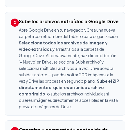
Sube los archivos extraídos a Google Drive
2
Abre Google Drive en tu navegador. Crea una nueva
carpeta con el nombre del tablero para organización.
Selecciona todos los archivos de imagen y
vídeo extraídos
y arrástralos a la carpeta de
Google Drive. Alternativamente, haz clic en el botón
'+ Nuevo' en Drive, selecciona 'Subir archivo' y
selecciona múltiples archivos a la vez. Drive acepta
subidas en lote — puedes soltar 200 imágenes a la
vez y Drive las procesa en segundo plano.
Sube el ZIP
directamente si quieres un único archivo
comprimido
, o sube los archivos individuales si
quieres imágenes directamente accesibles en la vista
previa de imágenes de Drive.
Organiza y comparte tu contenido de